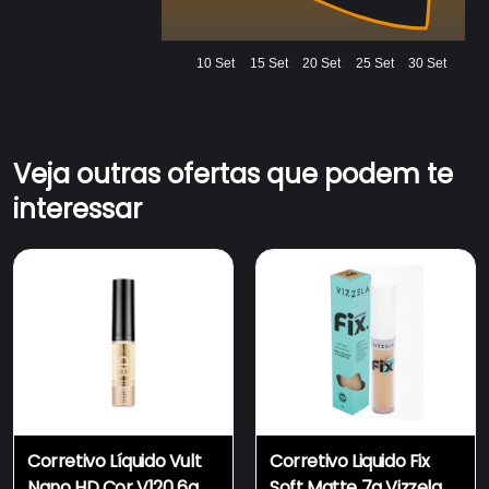
10 Set
15 Set
20 Set
25 Set
30 Set
Veja outras ofertas que podem te
interessar
Corretivo Líquido Vult
Corretivo Liquido Fix
Nano HD Cor V120 6g
Soft Matte 7g Vizzela -