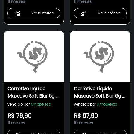
11 meses
11 meses
Ver histórico
Ver histórico
Corretivo Líquido
Corretivo Líquido
Mascavo Soft Blur 6g -
Mascavo Soft Blur 6g -
Tom 34W
Tom 22N
vendido por
Amobeleza
vendido por
Amobeleza
R$ 79,90
R$ 67,90
11 meses
10 meses