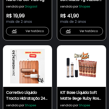
Todas as Cores
vendido por
Drogasil
vendido por
Shopee
R$ 19,99
R$ 41,90
mais de 2 anos
mais de 2 anos
Ver histórico
Ver histórico
Corretivo Líquido
KIT Base Líquida Soft
Tracta Hidratação 24h
Matte Bege Ruby Rose
Hidratação ou
+ Corretivo Líquido
vendido por
Shopee
vendido por
Shopee