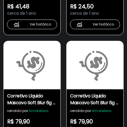
Conforto 12h Soft
Flawless Collection On
R$ 41,48
R$ 24,50
Matte ENVIO NO
Sale
cerca de 1 ano
cerca de 1 ano
MESMO DIA
Ver histórico
Ver histórico
Corretivo Líquido
Corretivo Líquido
Mascavo Soft Blur 6g -
Mascavo Soft Blur 6g -
Tom 32C
Tom 33N
vendido por
Amobeleza
vendido por
Amobeleza
R$ 79,90
R$ 79,90