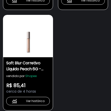
Ver histórico
Ver histórico
Soft Blur Corretivo
Líquido Peach 6G -
MASCAVO
vendido por
Shopee
R$ 85,41
cerca de 4 horas
Ver histórico