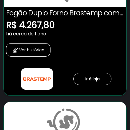
Fogão Duplo Forno Brastemp com
Tecnologia Air Fryer Pro - BFD5LAE
R$ 4.267,80
há cerca de 1 ano
Ver histórico
Ir à loja