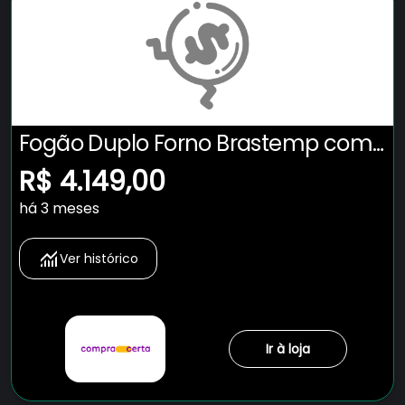
Fogão Duplo Forno Brastemp com
Tecnologia Air Fryer Pro - BFD5LAE
R$ 4.149,00
há 3 meses
Ver histórico
Ir à loja