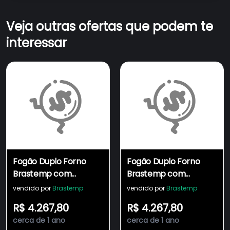
Veja outras ofertas que podem te
interessar
Fogão Duplo Forno
Fogão Duplo Forno
Brastemp com
Brastemp com
Tecnologia Air Fryer
Tecnologia Air Fryer
vendido por
Brastemp
vendido por
Brastemp
Pro - BFD5LAE
Pro - BFD5LAE
R$ 4.267,80
R$ 4.267,80
cerca de 1 ano
cerca de 1 ano