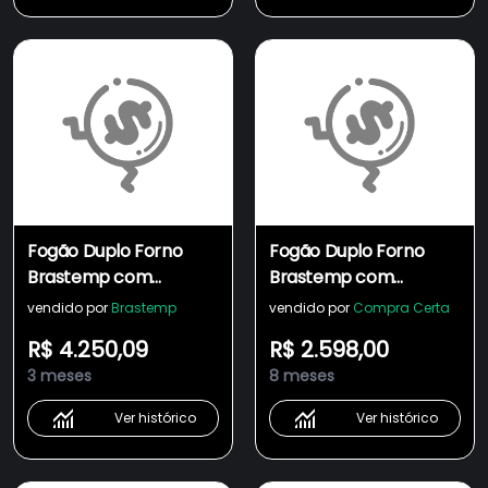
Fogão Duplo Forno
Fogão Duplo Forno
Brastemp com
Brastemp com
Tecnologia Air Fryer
Tecnologia Air Fryer
vendido por
Brastemp
vendido por
Compra Certa
Pro - BFD5LAE
Pro -
R$ 4.250,09
R$ 2.598,00
BFD5LAERS1_WEXCELE_C
3 meses
8 meses
Ver histórico
Ver histórico