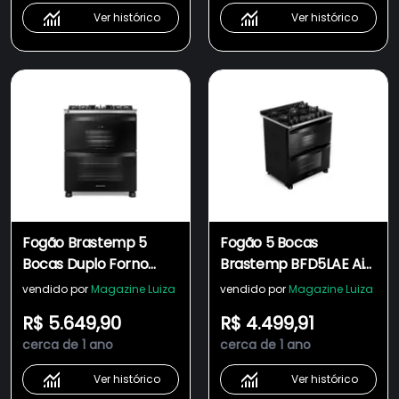
Ver histórico
Ver histórico
Fogão Brastemp 5
Fogão 5 Bocas
Bocas Duplo Forno
Brastemp BFD5LAE Air
Com Air Fryer BFD5LAE
Fryer com Duplo forno
vendido por
Magazine Luiza
vendido por
Magazine Luiza
R$ 5.649,90
R$ 4.499,91
cerca de 1 ano
cerca de 1 ano
Ver histórico
Ver histórico