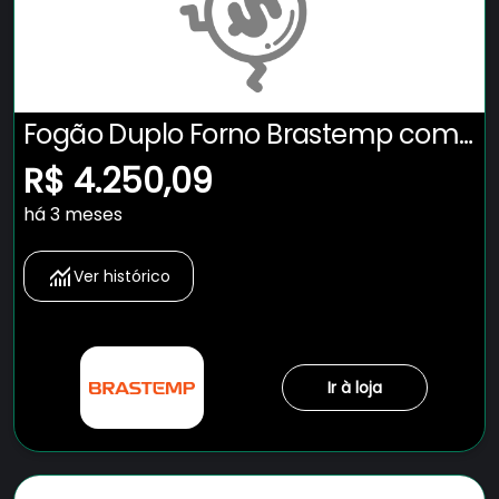
Fogão Duplo Forno Brastemp com
Tecnologia Air Fryer Pro - BFD5LAE
R$ 4.250,09
há 3 meses
Ver histórico
Ir à loja