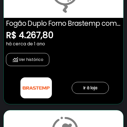
Fogão Duplo Forno Brastemp com
Tecnologia Air Fryer Pro - BFD5LAE
R$ 4.267,80
há cerca de 1 ano
Ver histórico
Ir à loja