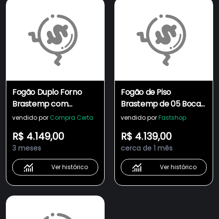
Fogão Duplo Forno
Fogão de Piso
Brastemp com
Brastemp de 05 Bocas
Tecnologia Air Fryer
com Duplo Forno e
vendido por
Compra Certa
vendido por
Fastshop
Pro - BFD5LAE
Tecnologia Air Fryer
R$ 4.149,00
R$ 4.139,00
Pro Preto - BFD5LAE
3 meses
cerca de 1 mês
Ver histórico
Ver histórico