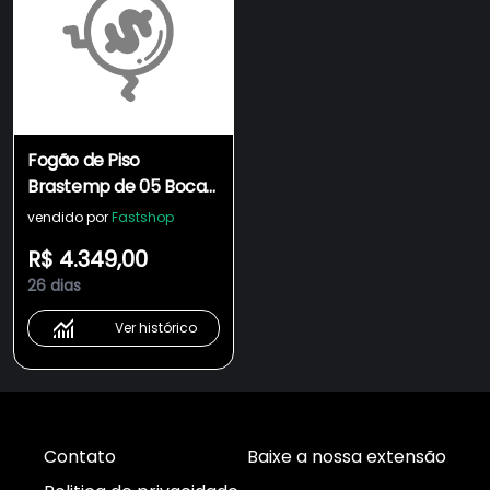
Fogão de Piso
Brastemp de 05 Bocas
com Duplo Forno e
vendido por
Fastshop
Tecnologia Air Fryer
R$ 4.349,00
Pro Preto - BFD5LAE
26 dias
Ver histórico
Contato
Baixe a nossa extensão