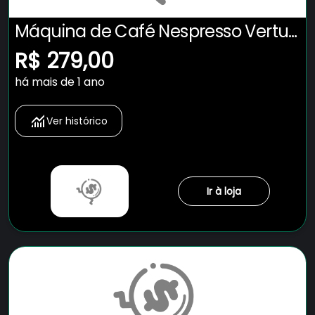
Máquina de Café Nespresso Vertuo
Pop com Kit Boas-Vindas –
R$ 279,00
Vermelha
há mais de 1 ano
Ver histórico
Ir à loja