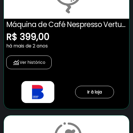
Máquina de Café Nespresso Vertuo
Pop com Kit Boas-Vindas –
R$ 399,00
Vermelha
há mais de 2 anos
Ver histórico
Ir à loja