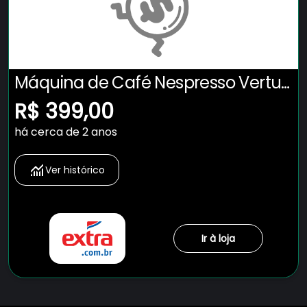
Máquina de Café Nespresso Vertuo
Pop com Kit Boas-Vindas –
R$ 399,00
Vermelha
há cerca de 2 anos
Ver histórico
Ir à loja