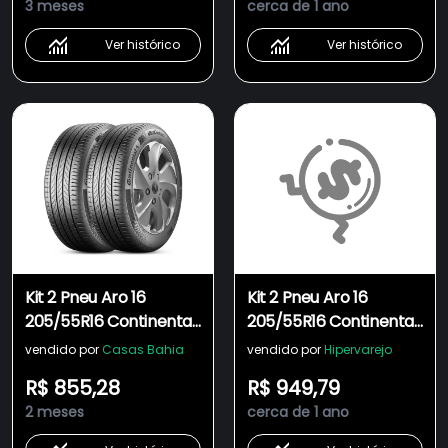
3 meses
cerca de 1 ano
Ver histórico
Ver histórico
Kit 2 Pneu Aro 16
Kit 2 Pneu Aro 16
205/55R16 Continental
205/55R16 Continental
91V TL UltraContact
91V TL UltraContact
vendido por
Casas Bahia
vendido por
Hipervarejo
R$ 855,28
R$ 949,79
2 meses
cerca de 1 ano