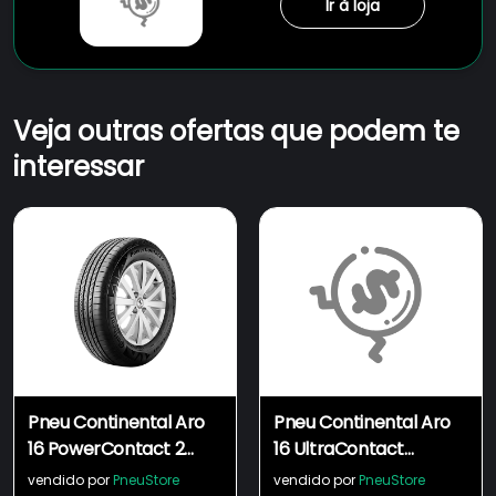
Ir à loja
Veja outras ofertas que podem te
interessar
Pneu Continental Aro
Pneu Continental Aro
16 PowerContact 2
16 UltraContact
205/55R16 91V
205/55R16 91V
vendido por
PneuStore
vendido por
PneuStore