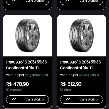
Ver histórico
Ver histórico
Pneu Aro 16 205/55R16
Pneu Aro 16 205/55R16
Continental 91V TL
Continental 91V TL
UltraContact
UltraContact
vendido por
Magazine Luiza
vendido por
Casas Bahia
R$ 478,90
R$ 512,93
10 meses
13 dias
Ver histórico
Ver histórico