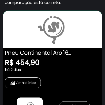
comparação está correta.
Pneu Continental Aro 16
UltraContact 205/55R16 91V
R$ 454,90
há 2 dias
Ver histórico