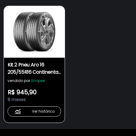
Kit 2 Pneu Aro 16
205/55R16 Continental
91V TL UltraContact
vendido por
Shopee
R$ 945,90
8 meses
Ver histórico