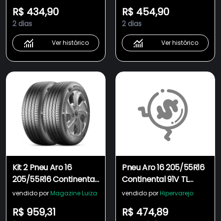
R$ 434,90
R$ 454,90
2 dias
2 dias
Ver histórico
Ver histórico
Kit 2 Pneu Aro 16
Pneu Aro 16 205/55R16
205/55R16 Continental
Continental 91V TL
91V TL UltraContact
UltraContact
vendido por
Magazine Luiza
vendido por
Hipervarejo
R$ 959,31
R$ 474,89