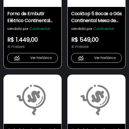
Forno de Embutir
Cooktop 5 Bocas a Gás
Elétrico Continental
Continental Mesa de
80L com
Vidro Preto com
vendido por
Continental
vendido por
Continental
TOPLimpaFácil
Acendimento
R$ 1.449,00
R$ 549,00
(OC8EM)
Automático (KC5GR)
4 meses
4 meses
Ver histórico
Ver histórico