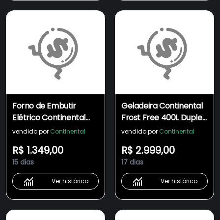
Forno de Embutir
Geladeira Continental
Elétrico Continental
Frost Free 400L Duplex
80L com
Prata (TC45S)
vendido por
Continental
vendido por
Continental
TOPLimpaFácil
R$ 1.349,00
R$ 2.999,00
(OC8EM)
15 dias
17 dias
Ver histórico
Ver histórico