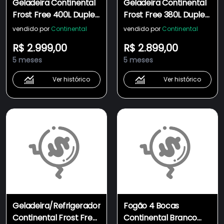
Geladeira Continental
Geladeira Continental
Frost Free 400L Duplex
Frost Free 380L Duplex
Branca (TC45)
Branca (TC42)
vendido por
Continental
vendido por
Continental
R$ 2.999,00
R$ 2.899,00
5 meses
5 meses
Ver histórico
Ver histórico
Geladeira/Refrigerador
Fogão 4 Bocas
Continental Frost Free
Continental Branco