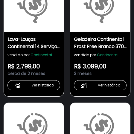
Lava-Louças
Geladeira Continental
Continental 14 Serviços
Frost Free Branco 370
Prata Com Função
Litros (TC41)
vendido por
Continental
vendido por
Continental
Higienizar 70°c (LC14S)
R$ 2.799,00
R$ 3.099,00
cerca de 2 meses
3 meses
Ver histórico
Ver histórico