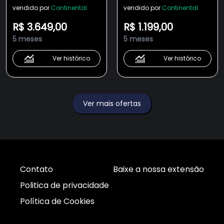
Duplex Branca 472
Automático com
vendido por
Continental
vendido por
Continental
Litros (TC56)
TOPLimpaFácil (FC4IB)
R$ 3.649,00
R$ 1.199,00
Premium
5 meses
5 meses
Ver histórico
Ver histórico
Ver mais ofertas
Contato
Baixe a nossa extensão
Politica de privacidade
Política de Cookies