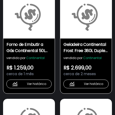
Forno de Embutir a
Geladeira Continental
Gás Continental 50L
Frost Free 380L Duplex
com TOPLimpaFácil
Branca (TC42)
vendido por
Continental
vendido por
Continental
(OC4GM)
R$ 1.259,00
R$ 2.699,00
cerca de 1 mês
cerca de 2 meses
Ver histórico
Ver histórico