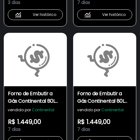
3 dias
7 dias
Ver histórico
Ver histórico
Forno de Embutir a
Forno de Embutir a
Gás Continental 80L
Gás Continental 80L
com TOPLimpaFácil
com TOPLimpaFácil
vendido por
Continental
vendido por
Continental
(OC8GM)
(OC8GM)
R$ 1.449,00
R$ 1.449,00
7 dias
7 dias