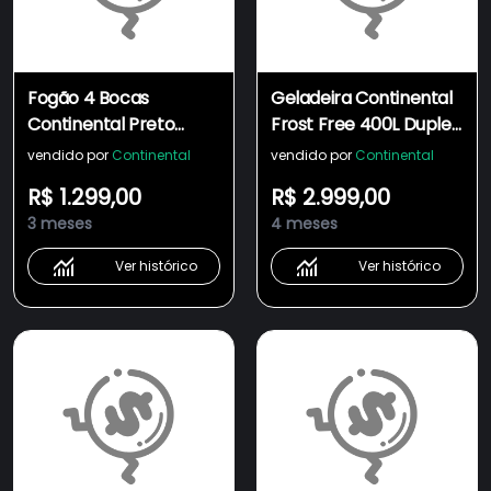
Fogão 4 Bocas
Geladeira Continental
Continental Preto
Frost Free 400L Duplex
Mesa de Vidro, Forno
Branca (TC45)
vendido por
Continental
vendido por
Continental
Eco Turbo e Grades
R$ 1.299,00
R$ 2.999,00
Ferro Fundido (FC4GB)
3 meses
4 meses
Ver histórico
Ver histórico