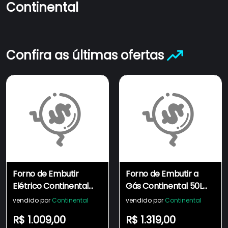
Continental
Confira as últimas ofertas
Forno de Embutir
Forno de Embutir a
Elétrico Continental
Gás Continental 50L
50L com
com TOPLimpaFácil
vendido por
Continental
vendido por
Continental
TOPLimpaFácil
(OC4GM)
R$ 1.009,00
R$ 1.319,00
(OC4EM)