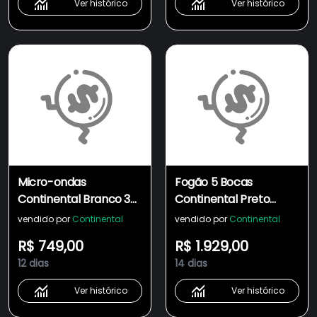
Ver histórico
Ver histórico
Micro-ondas
Fogão 5 Bocas
Continental Branco 34
Continental Preto
Litros com Função
Mesa de Vidro, Forno
vendido por
Continental
vendido por
Continental
Descongelar (MC34B)
Eco Turbo e Tripla
R$ 749,00
R$ 1.929,00
Chama (FC5GB)
12 dias
14 dias
Ver histórico
Ver histórico