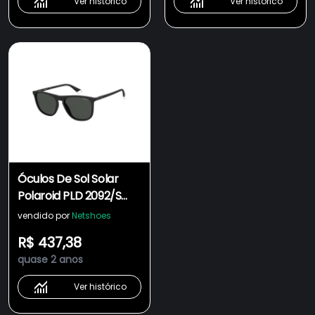
Ver histórico
Ver histórico
Óculos De Sol Solar
Polaroid PLD 2092/S
Preto Sólido Polarizado
vendido por
Netshoes
R$ 437,38
quase 2 anos
Ver histórico