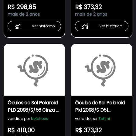
R$ 298,65
R$ 373,32
mais de 2 anos
mais de 2 anos
Ver histórico
Ver histórico
Óculos de Sol Polaroid
Óculos de Sol Polaroid
PLD 2098/S/56 Cinza -
Pld 2098/S D51
Polarizado
Polarizado - 56 Preto
vendido por
Netshoes
vendido por
Zattini
R$ 410,00
R$ 373,32