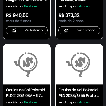
52 Preto
Polarizado - 56 Preto
vendido por
Netshoes
vendido por
Netshoes
R$ 940,50
R$ 373,32
mais de 2 anos
mais de 2 anos
Ver histórico
Ver histórico
Óculos de Sol Polaroid
Óculos de Sol Polaroid
PLD 2123/S 08A - 57
PLD 2088/S/55 Preto -
Preto
Polarizado
vendido por
Netshoes
vendido por
Netshoes