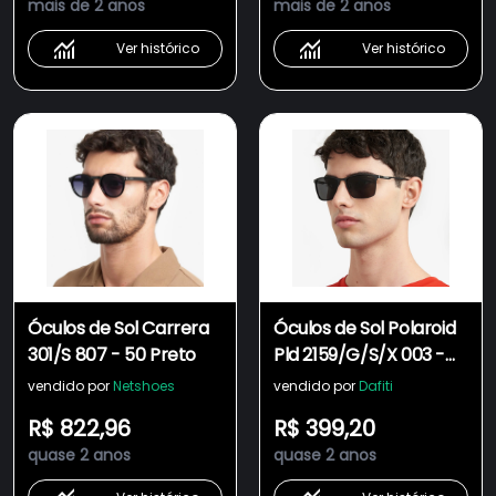
mais de 2 anos
mais de 2 anos
Ver histórico
Ver histórico
Óculos de Sol Carrera
Óculos de Sol Polaroid
301/S 807 - 50 Preto
Pld 2159/G/S/X 003 -
Preto Fosco 58
vendido por
Netshoes
vendido por
Dafiti
R$ 822,96
R$ 399,20
quase 2 anos
quase 2 anos