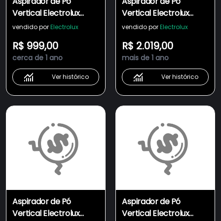
Aspirador de Pó
Aspirador de Pó
Vertical Electrolux
Vertical Electrolux
Ergorapido 2 em 1
Ergorapido 2 em 1 Chilli
vendido por
Electrolux
vendido por
Electrolux
Bronze Piso Frio
Red Bocal PET (ERG36)
R$ 999,00
R$ 2.019,00
(ERG27) - até 45 min
- até 45 min Filtro
cerca de 1 ano
mais de 1 ano
Filtro HEPA Função
HEPA Função
BrushRoll 420ml
BrushRollClean 420ml
Ver histórico
Ver histórico
Aspirador de Pó
Aspirador de Pó
Vertical Electrolux
Vertical Electrolux