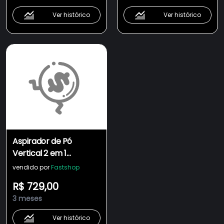
Ver histórico
Ver histórico
Aspirador de Pó
Vertical 2 em 1
Electrolux Ergorapido
vendido por
Fastshop
Capacidade de 0,4
R$ 729,00
Litros Filtro - ERG24C
3 meses
Ver histórico