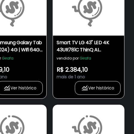
amsung Galaxy Tab
Smart TV LG 43" LED 4K
2024) 4G | Wifi 64GB
43UR781C ThinQ AI
ta-Core Cinza SM-
Comando de Voz
r
Girafa
vendido por
Girafa
DZTO
9,10
R$ 2.384,10
 ano
mais de 1 ano
Ver histórico
Ver histórico