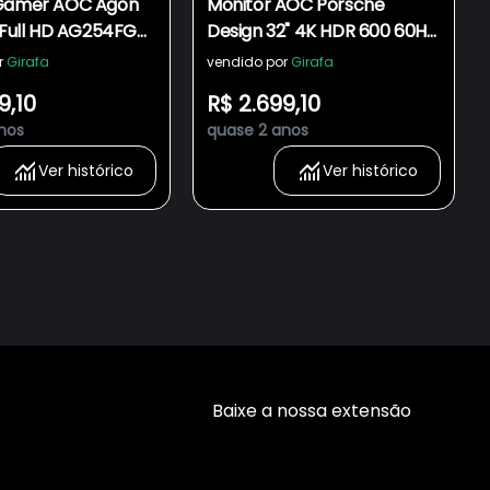
 Gamer AOC Agon
Monitor AOC Porsche
 Full HD AG254FG
Design 32" 4K HDR 600 60Hz
s
4ms Preto e Prata U32U1/FG
r
Girafa
vendido por
Girafa
9,10
R$ 2.699,10
nos
quase 2 anos
Ver histórico
Ver histórico
Baixe a nossa extensão