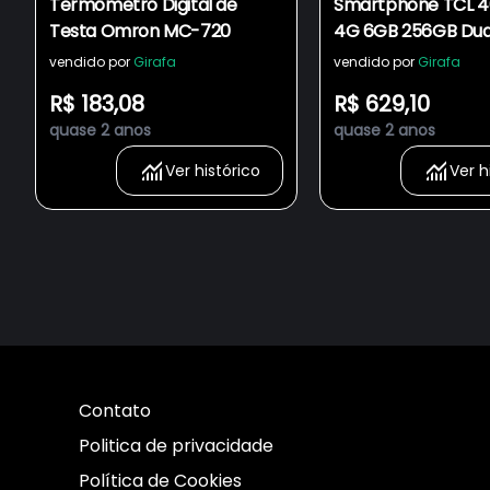
Termômetro Digital de
Smartphone TCL 40
Testa Omron MC-720
4G 6GB 256GB Dua
Câmera Tripla 50M
vendido por
Girafa
vendido por
Girafa
Grafite
R$ 183,08
R$ 629,10
quase 2 anos
quase 2 anos
Ver histórico
Ver h
Contato
Politica de privacidade
Política de Cookies