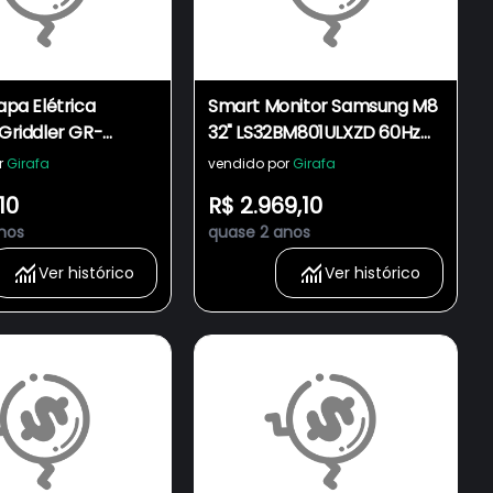
hapa Elétrica
Smart Monitor Samsung M8
 Griddler GR-
32" LS32BM801ULXZD 60Hz
00W 110V Aço
4ms Branco
r
Girafa
vendido por
Girafa
o
10
R$ 2.969,10
nos
quase 2 anos
Ver histórico
Ver histórico