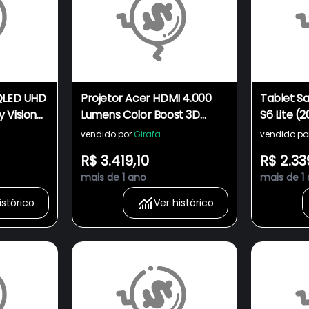
 QLED UHD
Projetor Acer HDMI 4.000
Tablet S
 Vision
Lumens Color Boost 3D
S6 Lite (
655
X1123HP
10.4" Oc
vendido por
Girafa
vendido po
P625NZA
R$ 3.419,10
R$ 2.33
mais de 1 ano
mais de 1
istórico
Ver histórico