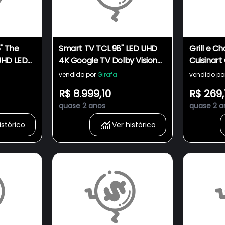
" The
Smart TV TCL 98'' LED UHD
Grill e C
UHD LED
4K Google TV Dolby Vision
Cuisinart
IQ Preto P755
4NCBR 15
vendido por
Girafa
vendido po
Escovad
R$ 8.999,10
R$ 269,
quase 2 anos
quase 2 a
istórico
Ver histórico