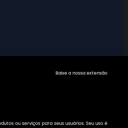
Baixe a nossa extensão
dutos ou serviços para seus usuários. Seu uso é