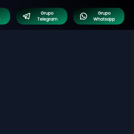
Grupo
Grupo
o
Telegram
Whatsapp