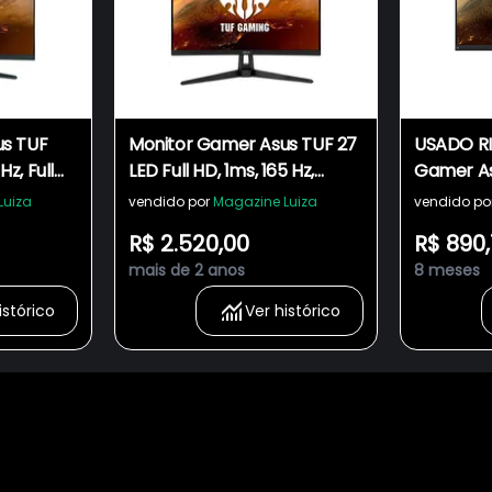
us TUF
Monitor Gamer Asus TUF 27
USADO RI
Hz, Full
LED Full HD, 1ms, 165 Hz,
Gamer A
 Premium,
FreeSync Premium, 120%
LED, 23.8´,
Luiza
vendido por
Magazine Luiza
vendido po
VESA, Som
sRGB, HDMI, Som Integrado,
144Hz, 1
R$ 2.520,00
R$ 890,
H1B
ELMB - VG27VH1B
mais de 2 anos
8 meses
istórico
Ver histórico