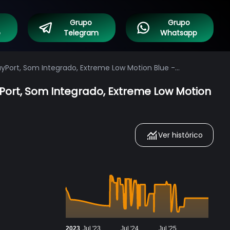
Grupo
Grupo
o
Telegram
Whatsapp
ayPort, Som Integrado, Extreme Low Motion Blue -
yPort, Som Integrado, Extreme Low Motion
Ver histórico
2023
Jul '23
Jul '24
Jul '25