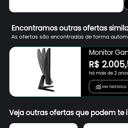
Encontramos outras ofertas simil
As ofertas são encontradas de forma automát
Monitor Gam
1ms, 165 Hz
R$ 2.005
HDMI/Displa
há mais de 2 ano
Low Motion 
Ver histórico
Veja outras ofertas que podem te 