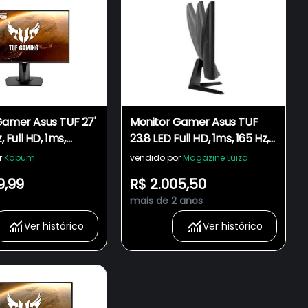
Gamer Asus TUF 27'
Monitor Gamer Asus TUF
, Full HD, 1ms,
23.8 LED Full HD, 1ms, 165 Hz,
Sync,
FreeSync Premium,
r
Kabum
vendido por
Magazine Luiza
layPort, Ajuste de
HDMI/DisplayPort, Som
9,99
R$ 2.005,50
esa, Som Integrado
Integrado, Extreme Low
mais de 2 anos
QR
Motion Blue - VG247Q1A
Ver histórico
Ver histórico