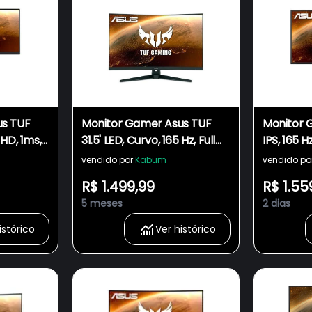
us TUF
Monitor Gamer Asus TUF
Monitor 
l HD, 1ms,
31.5' LED, Curvo, 165 Hz, Full
IPS, 165 Hz
,
HD, 1ms, FreeSync Premium,
Adaptive 
vendido por
Kabum
vendido po
VESA,
120% sRGB, HDMI, VESA, Som
HDMI/Disp
R$ 1.499,99
R$ 1.55
VG249Q1R
Integrado - VG328H1B
Altura, V
5 meses
2 dias
- VG279
istórico
Ver histórico