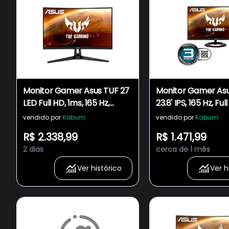
Monitor Gamer Asus TUF 27
Monitor Gamer As
LED Full HD, 1ms, 165 Hz,
23.8' IPS, 165 Hz, Ful
FreeSync Premium, 120%
FreeSync Premium
vendido por
Kabum
vendido por
Kabum
sRGB, HDMI, Som Integrado,
HDMI/DisplayPort, 
R$ 2.338,99
R$ 1.471,99
ELMB - VG27VH1B
Som Integrado - 
2 dias
cerca de 1 mês
Ver histórico
Ver h