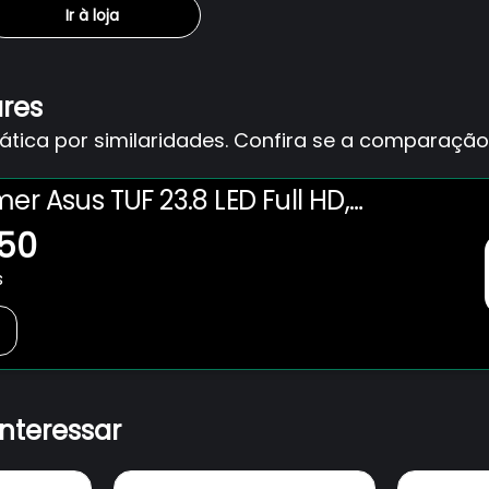
Ir à loja
ares
ica por similaridades. Confira se a comparação 
er Asus TUF 23.8 LED Full HD,
, FreeSync Premium,
,50
yPort, Som Integrado, Extreme
s
Blue - VG247Q1A
interessar