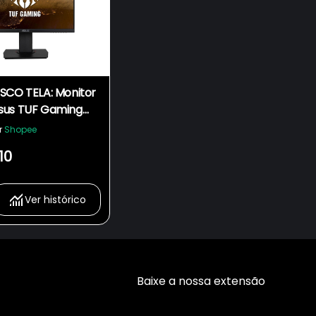
SCO TELA: Monitor
sus TUF Gaming
 Full HD, IPS, HDMI,
r
Shopee
ms,VG249Q
10
Ver histórico
Baixe a nossa extensão