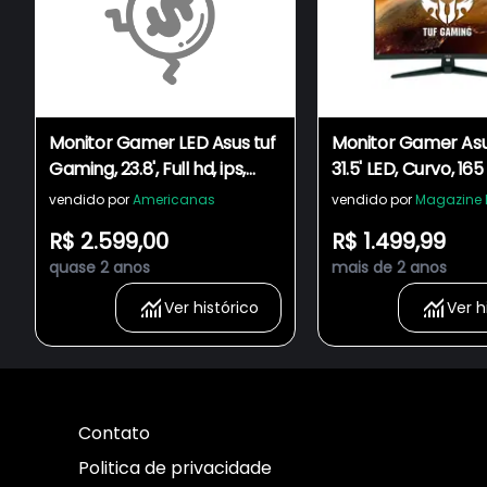
Monitor Gamer LED Asus tuf
Monitor Gamer As
Gaming, 23.8', Full hd, ips,
31.5' LED, Curvo, 165 
hdmi, DisplayPort, FreeSync,
HD, 1ms, FreeSync
vendido por
Americanas
vendido por
Magazine 
165Hz, 1ms - VG249Q1R
120% sRGB, HDMI, 
R$ 2.599,00
R$ 1.499,99
Integrado - VG328
quase 2 anos
mais de 2 anos
Ver histórico
Ver h
Contato
Politica de privacidade