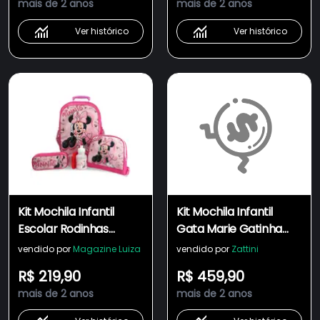
mais de 2 anos
mais de 2 anos
Estojo
Ver histórico
Ver histórico
Kit Mochila Infantil
Kit Mochila Infantil
Escolar Rodinhas
Gata Marie Gatinha
Minnie Tam G
Disney Escolar Tam G
vendido por
Magazine Luiza
vendido por
Zattini
Rodinhas Lancheira
R$ 219,90
R$ 459,90
Estojo
mais de 2 anos
mais de 2 anos