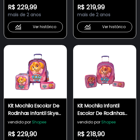
Tam G + Lancheira
R$ 229,99
R$ 219,99
Termica F5
mais de 2 anos
mais de 2 anos
Ver histórico
Ver histórico
Kit Mochila Escolar De
Kit Mochila Infantil
Rodinhas Infantil Skye
Escolar De Rodinhas
Brilhos Tam G Patrulha
Skye Turma Da
vendido por
Shopee
vendido por
Shopee
Canina
Patrulha Canina Rosa
R$ 229,90
R$ 218,90
Tam G + Lancheira E