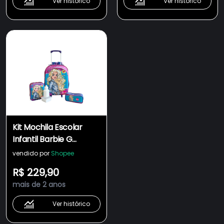
Ver histórico
Ver histórico
Kit Mochila Escolar
Infantil Barbie G
Rodinhas Meninas F5
vendido por
Shopee
R$ 229,90
mais de 2 anos
Ver histórico