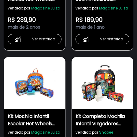
Rodinhas Tam M F5
Homem Aranha Tam G
vendido por
Magazine Luiza
vendido por
Magazine Luiza
R$ 239,90
R$ 189,90
mais de 2 anos
mais de 1 ano
Ver histórico
Ver histórico
Kit Mochila Infantil
Kit Completo Mochila
Escolar Hot Wheels
Infantil Vingadores
Costas Tam Media F5
Herois Rodinhas E Alças
vendido por
Magazine Luiza
vendido por
Shopee