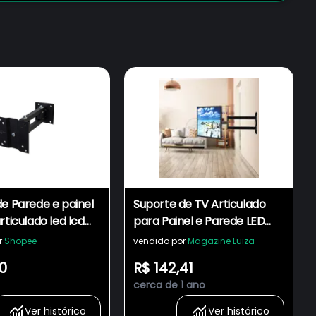
e Parede e painel
Suporte de TV Articulado
rticulado led lcd
para Painel e Parede LED
es para polegadas
LCD Plasma Oled 3D de 14" à
r
Shopee
vendido por
Magazine Luiza
2 ART 24
42" Polegadas 302W
0
R$ 142,41
cerca de 1 ano
Ver histórico
Ver histórico