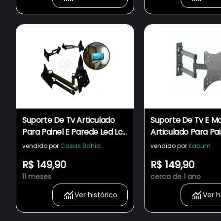
Suporte De Tv Articulado
Suporte De Tv E Mo
Para Painel E Parede Led Lcd
Articulado Para Pai
Plasma Oled 3d De 14" à 42"
Parede LED Lcd Pl
vendido por
Casas Bahia
vendido por
Kabum
Polegadas 302w
OLED 3d De 14" À 42
R$ 149,90
R$ 149,90
11 meses
cerca de 1 ano
Ver histórico
Ver h