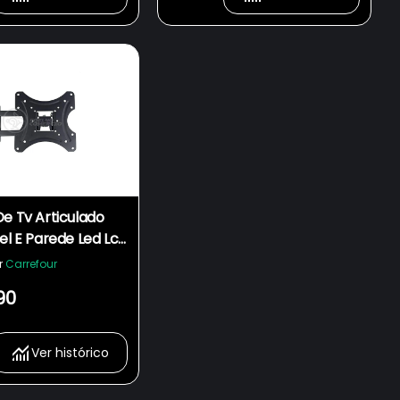
e Tv Articulado
el E Parede Led Lcd
ed 3d De 14" À 42"
r
Carrefour
s 302w
90
Ver histórico