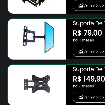
Ver histórico
Suporte De T
Parede Led 
R$ 79,00
Polegadas 
há 11 meses
Ver histórico
Suporte De T
Parede Led 
R$ 149,90
Polegadas 
há 7 meses
Ver histórico