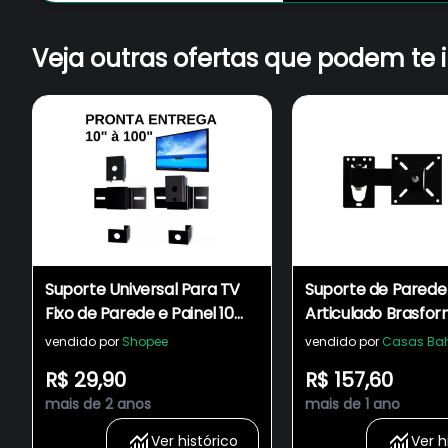
Veja outras ofertas que podem te 
Suporte Universal Para TV
Suporte de Parede
Fixo de Parede e Painel 10
Articulado Brasfo
até 100 polegadas Super
BRA3.0 para TVs LE
vendido por
Shopee
vendido por
Casas Ba
Resistente Lcd Led Plasma
Plasma, 3D e Smar
R$ 29,90
R$ 157,60
10" a 56"
mais de 2 anos
mais de 1 ano
Ver histórico
Ver h