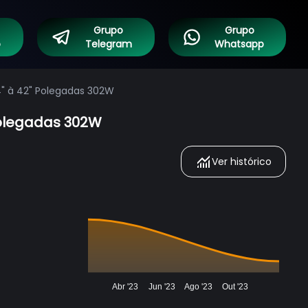
Grupo
Grupo
o
Telegram
Whatsapp
4" à 42" Polegadas 302W
 Polegadas 302W
Ver histórico
Abr '23
Jun '23
Ago '23
Out '23