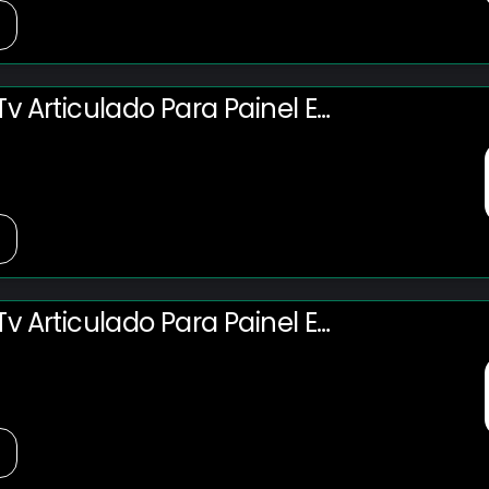
v Articulado Para Painel E
Lcd Plasma Oled 3d De 14" à 42"
302w
v Articulado Para Painel E
Lcd Plasma Oled 3d De 14" À 42"
302w