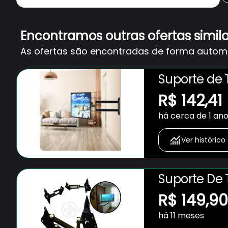
Encontramos outras ofertas simil
As ofertas são encontradas de forma automát
Suporte de 
Parede LED 
R$ 142,41
Polegadas 
há cerca de 1 an
Ver histórico
Suporte De T
Parede Led 
R$ 149,90
Polegadas 
há 11 meses