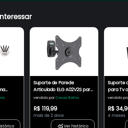
interessar
Suporte de Parede
Suporte d
rma
Articulado ELG A02V2S para
para Tv a
D, LCD,
TV LCD, LED, Plasma e 3D de
televisor
hia
vendido por
Casas Bahia
vendido po
t TV de
15" à 32"
de 14 A 3
R$ 119,99
R$ 34,9
mais de 2 anos
4 meses
istórico
Ver histórico