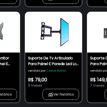
nitor
Suporte De Tv Articulado
Suporte D
nel E
Para Painel E Parede Led Lcd
Para Pain
asma
Plasma Oled 3d De 14" à 42"
Plasma Ol
vendido por
Casas Bahia
vendido po
" " 302w
Polegadas 302w
Polegada
R$ 79,00
R$ 149,
11 meses
7 meses
istórico
Ver histórico