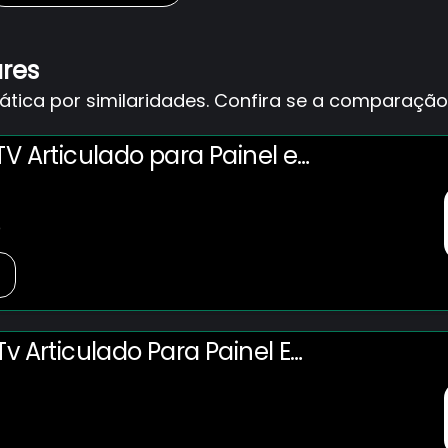
ares
ica por similaridades. Confira se a comparação 
TV Articulado para Painel e
LCD Plasma Oled 3D de 14" à 42"
302W
o
v Articulado Para Painel E
Lcd Plasma Oled 3d De 14" à 42"
302w