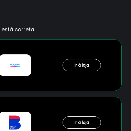
está correta.
Ir à loja
Ir à loja