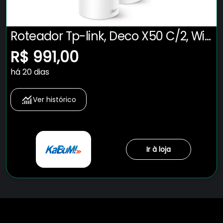
Roteador Tp-link, Deco X50 C/2, Wi-
fi 6 Mesh Archer Ax3000, Gigabit
R$ 991,00
Wireless, Dual Band 2,4/5ghz
há 20 dias
Ver histórico
Ir à loja