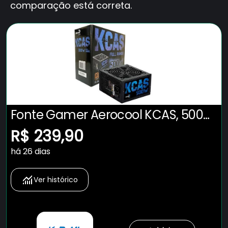
comparação está correta.
Fonte Gamer Aerocool KCAS, 500W,
80 Plus, Bronze Full Range PFC Ativo
R$ 239,90
há 26 dias
Ver histórico