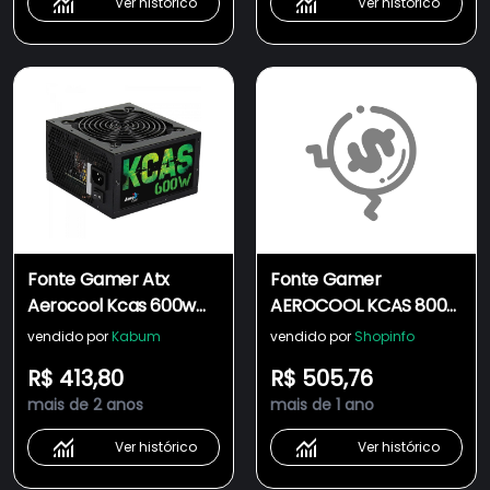
Ver histórico
Ver histórico
Fonte Gamer Atx
Fonte Gamer
Aerocool Kcas 600w
AEROCOOL KCAS 800w
80 Plus, Full Range Apfc
80 Plus Bronze Full
vendido por
Kabum
vendido por
Shopinfo
Range APFC ATX, S/
R$ 413,80
R$ 505,76
Cabo - 79602
mais de 2 anos
mais de 1 ano
Ver histórico
Ver histórico