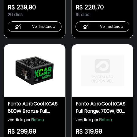
Ativo
Ativo
R$ 239,90
R$ 228,70
26 dias
16 dias
Ver histórico
Ver histórico
Fonte AeroCool KCAS
Fonte AeroCool KCAS
600W Bronze Full
Full Range, 700W, 80
Range 80 Plus,
Plus Bronze , KCAS-
vendido por
Pichau
vendido por
Pichau
EN53374
700W
R$ 299,99
R$ 319,99