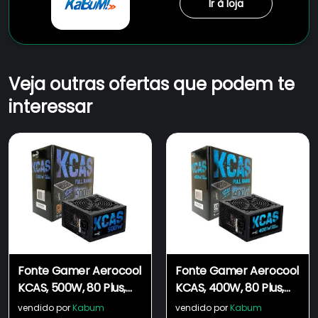
Ir à loja
Veja outras ofertas que podem te
interessar
Fonte Gamer Aerocool
Fonte Gamer Aerocool
KCAS, 500W, 80 Plus,
KCAS, 400W, 80 Plus,
Bronze Full Range PFC
White Full Range PFC
vendido por
Kabum
vendido por
Kabum