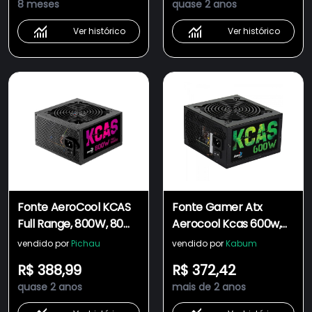
8 meses
quase 2 anos
Ver histórico
Ver histórico
Fonte AeroCool KCAS
Fonte Gamer Atx
Full Range, 800W, 80
Aerocool Kcas 600w,
Plus Bronze , KCAS-
80 Plus, Full Range Apfc
vendido por
Pichau
vendido por
Kabum
800W
R$ 388,99
R$ 372,42
quase 2 anos
mais de 2 anos