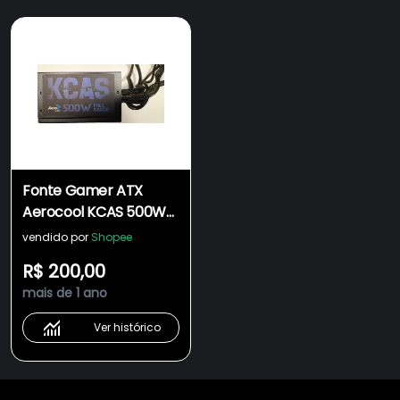
Fonte Gamer ATX
Aerocool KCAS 500W
80 Plus Full Range APFC
vendido por
Shopee
R$ 200,00
mais de 1 ano
Ver histórico