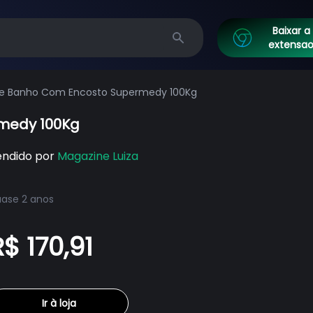
Baixar a
extensa
Search
e Banho Com Encosto Supermedy 100Kg
medy 100Kg
endido por
Magazine Luiza
ase 2 anos
R$ 170,91
Ir à loja