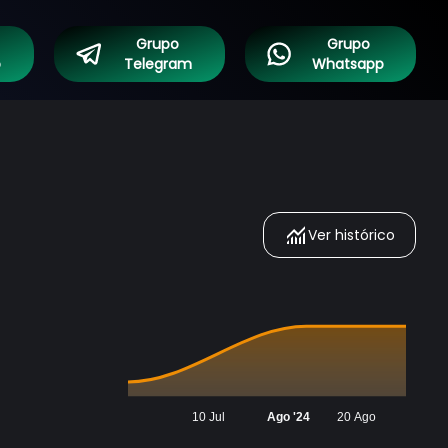
Grupo
Grupo
o
Telegram
Whatsapp
Ver histórico
10 Jul
Ago '24
20 Ago