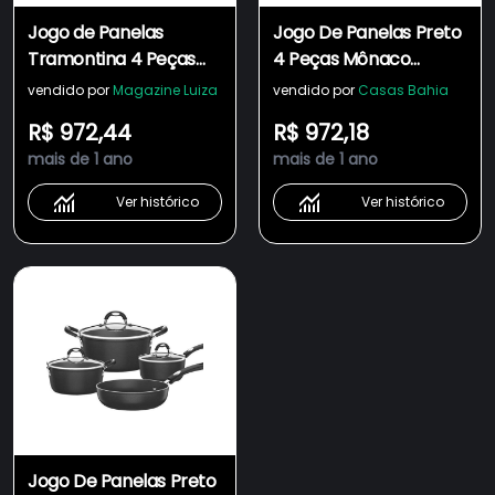
Jogo de Panelas
Jogo De Panelas Preto
Tramontina 4 Peças
4 Peças Mônaco
Mônaco Induction em
Induction Tramontina
vendido por
Magazine Luiza
vendido por
Casas Bahia
Alumínio com
R$ 972,44
R$ 972,18
Revestimento Interno
mais de 1 ano
mais de 1 ano
Antiaderente Starflon
Premium e Externo de
Ver histórico
Ver histórico
Silicone Vermelho
Jogo De Panelas Preto