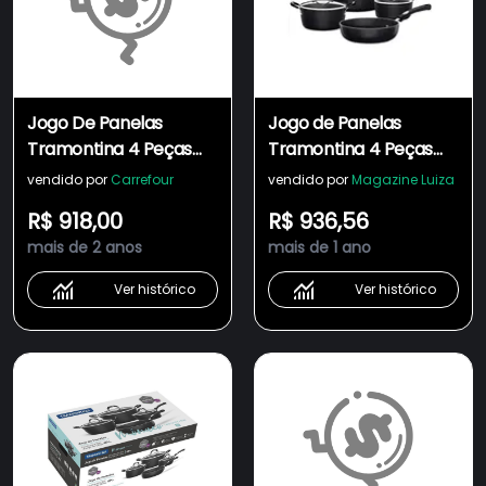
Jogo De Panelas
Jogo de Panelas
Tramontina 4 Peças
Tramontina 4 Peças
Mônaco Induction Em
Mônaco Induction em
vendido por
Carrefour
vendido por
Magazine Luiza
Alumínio Com
Alumínio com
R$ 918,00
R$ 936,56
Revestimento
Revestimento
mais de 2 anos
mais de 1 ano
Antiaderente Starflon
Antiaderente Starflon
Premium Preto
Premium Preto
Ver histórico
Ver histórico