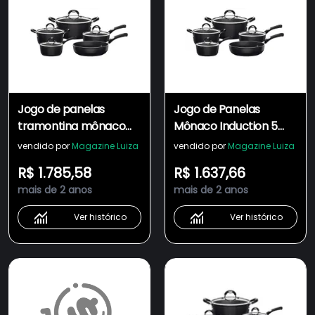
Jogo de panelas
Jogo de Panelas
tramontina mônaco
Mônaco Induction 5
induction em alumínio
Peças Preto em
vendido por
Magazine Luiza
vendido por
Magazine Luiza
com revestimento
Alumínio com
R$ 1.785,58
R$ 1.637,66
interno e externo
Revestimento Interno
mais de 2 anos
mais de 2 anos
antiaderente starflon
Antiaderente e Cabo
premium preto 5
em Silicone
Ver histórico
Ver histórico
peças
Tramontina 28799/002