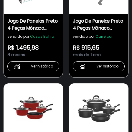
Jogo De Panelas Preto
Jogo De Panelas Preto
4 Peças Mônaco
4 Peças Mônaco
Induction Tramontina
Induction Tramontina
vendido por
Casas Bahia
vendido por
Carrefour
R$ 1.495,98
R$ 915,65
8 meses
mais de 1 ano
Ver histórico
Ver histórico