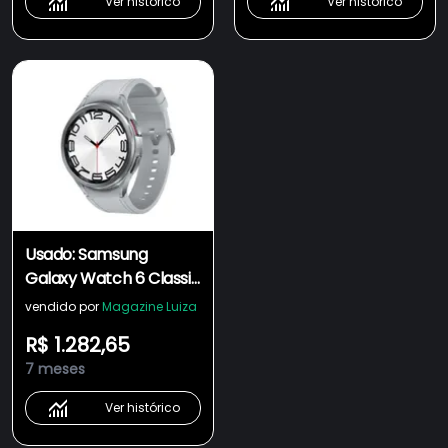
Ver histórico
Ver histórico
Usado: Samsung
Galaxy Watch 6 Classic
LTE 47MM Prata -
vendido por
Magazine Luiza
Muito Bom
R$ 1.282,65
7 meses
Ver histórico