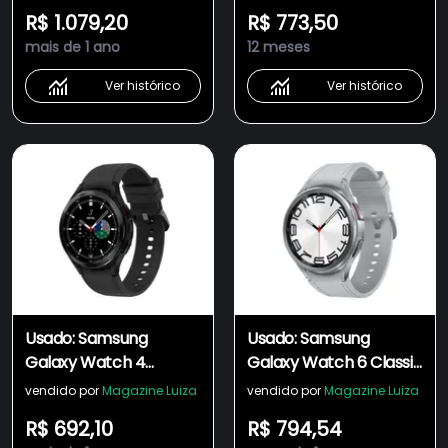
Excelente
Muito Bom
R$ 1.079,20
R$ 773,50
mais de 1 ano
12 meses
Ver histórico
Ver histórico
Usado: Samsung
Usado: Samsung
Galaxy Watch 4
Galaxy Watch 6 Classic
Classic LTE 46MM
LTE 47MM Prata -
vendido por
Magazine Luiza
vendido por
Magazine Luiza
Preto - Muito Bom
Excelente
R$ 692,10
R$ 794,54