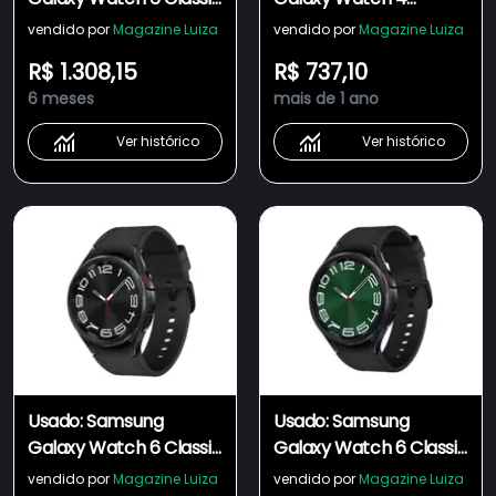
LTE 47MM Preto -
Classic LTE 46MM
vendido por
Magazine Luiza
vendido por
Magazine Luiza
Excelente
Preto - Excelente
R$ 1.308,15
R$ 737,10
6 meses
mais de 1 ano
Ver histórico
Ver histórico
Usado: Samsung
Usado: Samsung
Galaxy Watch 6 Classic
Galaxy Watch 6 Classic
LTE 43MM Preto -
LTE 47MM Preto -
vendido por
Magazine Luiza
vendido por
Magazine Luiza