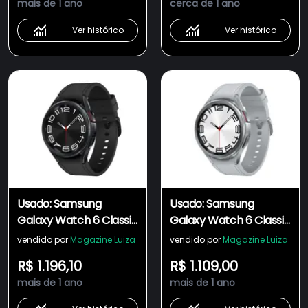
mais de 1 ano
cerca de 1 ano
Ver histórico
Ver histórico
Usado: Samsung
Usado: Samsung
Galaxy Watch 6 Classic
Galaxy Watch 6 Classic
LTE 43MM Preto -
LTE 47MM Prata - Bom
vendido por
Magazine Luiza
vendido por
Magazine Luiza
Muito Bom
R$ 1.196,10
R$ 1.109,00
mais de 1 ano
mais de 1 ano