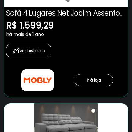
Sofá 4 Lugares Net Jobim Assento
Retrátil e Reclinável Grafite 2,30m
R$ 1.599,29
(L)
há mais de 1 ano
Ver histórico
Ir à loja