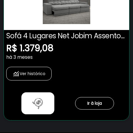
Sofá 4 Lugares Net Jobim Assento
Retrátil e Reclinável Grafite 2,30m
R$ 1.379,08
(L)
há 3 meses
Ver histórico
Ir à loja