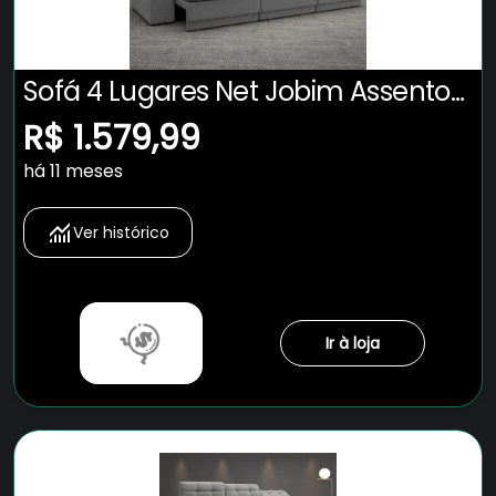
Sofá 4 Lugares Net Jobim Assento
Retrátil e Reclinável Grafite 2,30M
R$ 1.579,99
(L)
há 11 meses
Ver histórico
Ir à loja