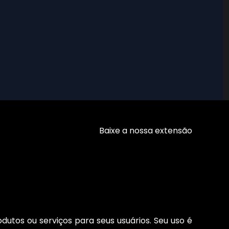
Baixe a nossa extensão
dutos ou serviços para seus usuários. Seu uso é