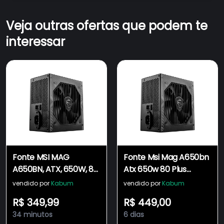
Veja outras ofertas que podem te
interessar
Fonte MSI MAG
Fonte Msi Mag A650bn
A650BN, ATX, 650W, 80
Atx 650w 80 Plus
PLUS Bronze, PFC Ativo,
Bronze Pfc Ativo Preto
vendido por
Kabum
vendido por
Kabum
Entrada Bivolt, Preto -
R$ 349,99
R$ 449,00
306-7ZP2B22-CE0
34 minutos
6 dias