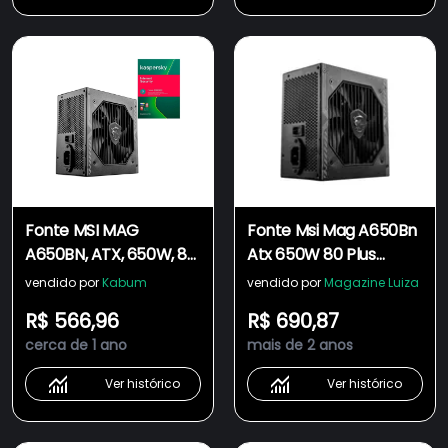
Fonte MSI MAG
Fonte Msi Mag A650Bn
A650BN, ATX, 650W, 80
Atx 650W 80 Plus
PLUS Bronze, PFC Ativo,
Bronze Pfc Ativo Preto
vendido por
Kabum
vendido por
Magazine Luiza
Entrada Bivolt 306-
R$ 566,96
R$ 690,87
7ZP2B22CE0 +
cerca de 1 ano
mais de 2 anos
Kaspersky Internet
Security 1 dispositivo 1
Ver histórico
Ver histórico
ano ESD