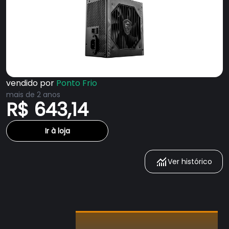
vendido por
Ponto Frio
mais de 2 anos
R$ 643,14
Ir à loja
Ver histórico