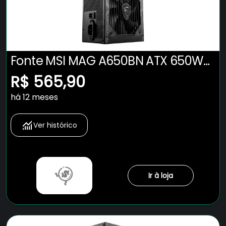
Fonte MSI MAG A650BN ATX 650W
80 PLUS Bronze PFC Ativo Preto
R$ 565,90
há 12 meses
Ver histórico
Ir à loja