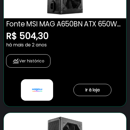
Fonte MSI MAG A650BN ATX 650W
80 PLUS Bronze PFC Ativo Preto
R$ 504,30
há mais de 2 anos
Ver histórico
Ir à loja