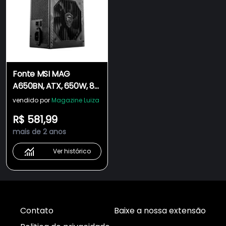
Fonte MSI MAG
A650BN, ATX, 650W, 80
PLUS Bronze, PFC Ativo,
vendido por
Magazine Luiza
Entrada Bivolt, Preto -
R$ 581,99
306-7ZP2B22-CE0
mais de 2 anos
Ver histórico
Contato
Baixe a nossa extensão