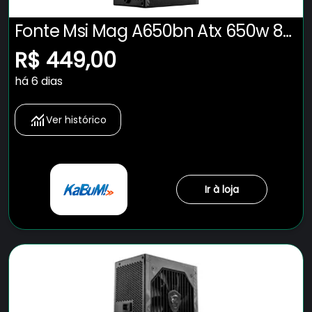
Fonte Msi Mag A650bn Atx 650w 80
Plus Bronze Pfc Ativo Preto
R$ 449,00
há 6 dias
Ver histórico
Ir à loja