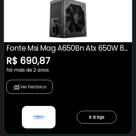
Fonte Msi Mag A650Bn Atx 650W 80
Plus Bronze Pfc Ativo Preto
R$ 690,87
há mais de 2 anos
Ver histórico
Ir à loja