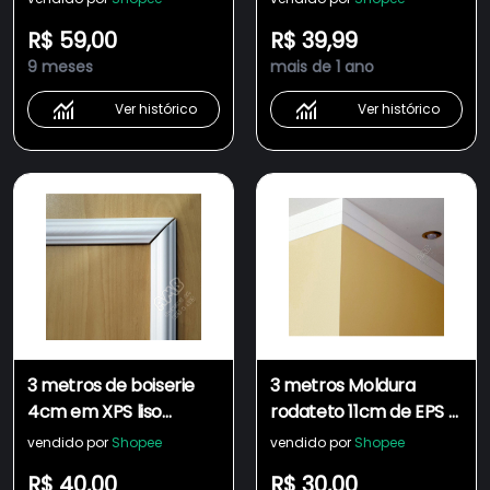
LED iluminação indireta
6,5cm de largura friso
R$ 59,00
R$ 39,99
cantoneira ñ gesso
rodameio boiserie
9 meses
mais de 1 ano
madeira pvc eva
cantoneira ñ gesso eva
madeira pvc
Ver histórico
Ver histórico
xps4mo65
3 metros de boiserie
3 metros Moldura
4cm em XPS liso
rodateto 11cm de EPS 2
moldura p/ guarnição
degraus p/ forro PVC ,
vendido por
Shopee
vendido por
Shopee
de portas e janelas
madeira, cantoneira,
R$ 40,00
R$ 30,00