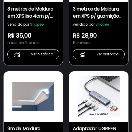
3 metros de Moldura
3 metros de Moldura
em XPS liso 4cm p/
em XPS p/ guarnição
guarnição de portas e
de portas e janelas
vendido por
Shopee
vendido por
Shopee
janelas friso rodameio
6,5cm de largura friso
R$ 35,00
R$ 28,90
cantoneira boiserie ñ
rodameio boiserie
mais de 2 anos
9 meses
gesso eva pvc madeira
cantoneira ñ gesso eva
madeira pvc
Ver histórico
Ver histórico
3m de Moldura
Adaptador UGREEN