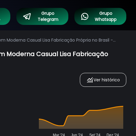
Grupo
Grupo
o
Telegram
Whatsapp
 Moderna Casual Lisa Fabricação Própria no Brasil -
m Moderna Casual Lisa Fabricação
Ver histórico
Mar '24
Jun '24
Set '24
Dez '24