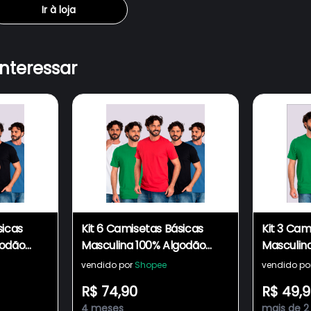
Ir à loja
interessar
sicas
Kit 6 Camisetas Básicas
Kit 3 Cam
godão
Masculina 100% Algodão
Masculin
 Ombro
Reforço Ombro a Ombro
Reforço
vendido por
Shopee
vendido po
rna
Modelagem Moderna
Modelag
R$ 74,90
R$ 49,
ação
Casual Lisa Fabricação
Casual Li
4 meses
mais de 2