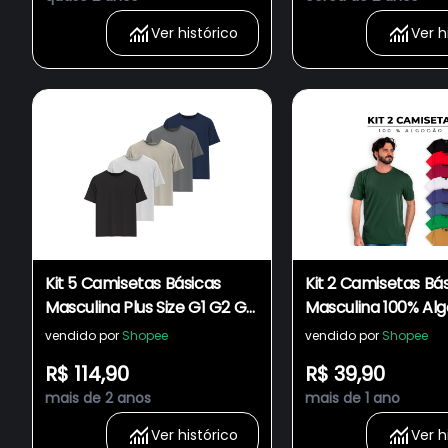
Própria no Brasil - Camiseta
Própria no Brasil -
Masculina Casual - Dadez
Masculina Casual 
Ver histórico
Ver h
Kit 5 Camisetas Básicas
Kit 2 Camisetas Bá
Masculina Plus Size G1 G2 G3
Masculina 100% Al
100% Algodão Fio 30.1
Cores Tendência R
vendido por
Shopee
vendido por
Shopee
Penteado Reforço Ombro a
Ombro a Ombro -
R$ 114,90
R$ 39,90
Ombro Modelagem
Camiseta Masculi
mais de 2 anos
mais de 1 ano
Moderna Fabricação
Casual
Própria
Ver histórico
Ver h