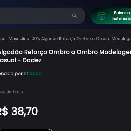
Baixar a
extensa
Search
sicas Masculina 100% Algodão Reforço Ombro a Ombro Modelagem
 Casual - Dadez
% Algodão Reforço Ombro a Ombro Modelage
Casual - Dadez
endido por
Shopee
is de 1 ano
R$ 38,70