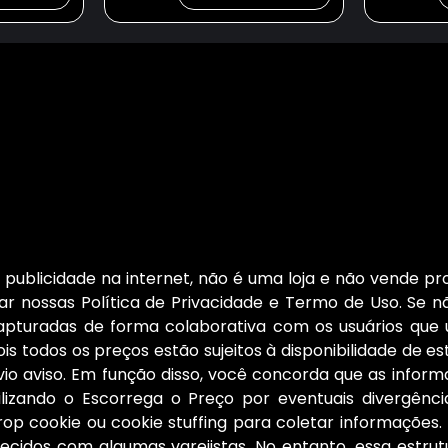
publicidade na internet, não é uma loja e não vende pro
r nossas Política de Privacidade e Termo de Uso. Se nã
capturadas de forma colaborativa com os usuários que
is todos os preços estão sujeitos à disponibilidade de e
 aviso. Em função disso, você concorda que as informa
ilizando o Escorrega o Preço por eventuais divergên
rop cookie ou cookie stuffing para coletar informaçõe
cidos com algumas varejistas. No entanto, essa estrut