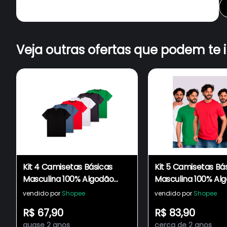
Veja outras ofertas que podem te 
Kit 4 Camisetas Básicas
Kit 5 Camisetas Bá
Masculina 100% Algodão
Masculina 100% Al
Reforço Ombro a Ombro
Reforço Ombro a
vendido por
Shopee
vendido por
Shopee
Modelagem Moderna
Modelagem Mode
R$ 67,90
R$ 83,90
Casual Lisa Fabricação
Casual Lisa Fabric
quase 2 anos
cerca de 2 anos