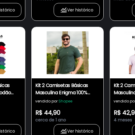
 Camiseta
Própria no Brasil - Camiseta
Própria n
- Dadez
Masculina Casual - Dadez
Masculin
istórico
Ver histórico
sicas
Kit 2 Camisetas Básicas
Kit 2 Cam
godão
Masculina Enigma 100%
Masculin
eforço
Algodão Tendência Reforço
Termocol
vendido por
Shopee
vendido po
Ombro a Ombro
Ombro a
R$ 44,90
R$ 42,
na Moda
Termocolante
Camiseta
cerca de 1 ano
4 meses
Casual
istórico
Ver histórico