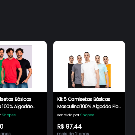
isetas Básicas
Kit 5 Camisetas Básicas
a 100% Algodão
Masculina 100% Algodão Fio
 Ombro a Ombro
30.1 Penteado Reforço
r
Shopee
vendido por
Shopee
em Moderna
Ombro a Ombro
90
R$ 97,44
sa Fabricação
Modelagem Moderna
 anos
mais de 2 anos