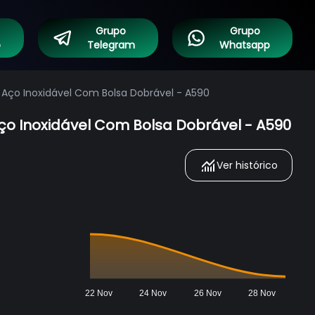
Grupo
Grupo
o
Telegram
Whatsapp
 Aço Inoxidável Com Bolsa Dobrável - A590
ço Inoxidável Com Bolsa Dobrável - A590
Ver histórico
22 Nov
24 Nov
26 Nov
28 Nov