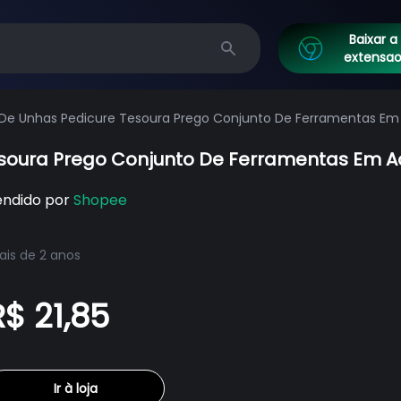
Baixar a
extensa
Search
r De Unhas Pedicure Tesoura Prego Conjunto De Ferramentas Em
Tesoura Prego Conjunto De Ferramentas Em A
endido por
Shopee
is de 2 anos
R$ 21,85
Ir à loja