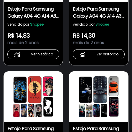
Estojo Para Samsung
Estojo Para Samsung
Galaxy A04 4G A14 A34
Galaxy A04 4G A14 A34
A54 5G Capa De
A54 5G Capa De
vendido por
Shopee
vendido por
Shopee
Silicone Macia Telefone
Silicone Macia Telefone
R$ 14,83
R$ 14,30
tpu pokemon pikachu
Zoro wano kaido Preto
mais de 2 anos
mais de 2 anos
Preto
tpu
Ver histórico
Ver histórico
Estojo Para Samsung
Estojo Para Samsung