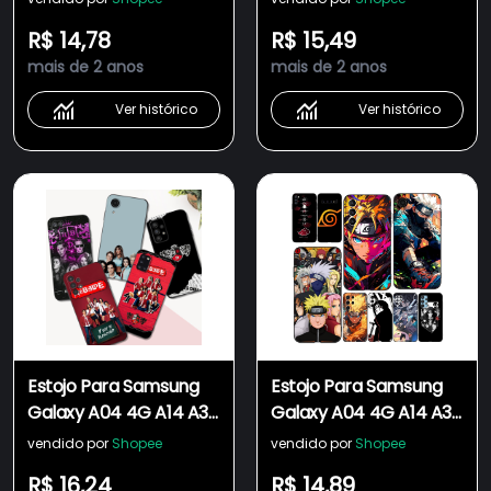
Telefone De Silicone
Silicone Macia Telefone
R$ 14,78
R$ 15,49
Macia Estilo Retro
Anime Naruto
mais de 2 anos
mais de 2 anos
Minimalista
Ver histórico
Ver histórico
Estojo Para Samsung
Estojo Para Samsung
Galaxy A04 4G A14 A34
Galaxy A04 4G A14 A34
A54 5G Capa De
A54 5G Capa De
vendido por
Shopee
vendido por
Shopee
Silicone Macia Telefone
Silicone Macia Telefone
R$ 16,24
R$ 14,89