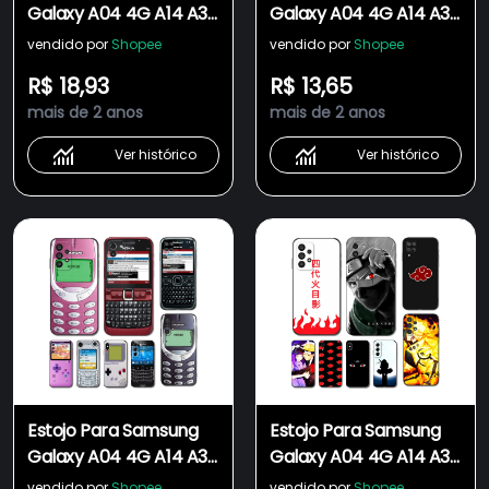
Galaxy A04 4G A14 A34
Galaxy A04 4G A14 A34
A54 5G Capa De
A54 5G Capa De
vendido por
Shopee
vendido por
Shopee
Silicone Macia Telefone
Telefone De Silicone
R$ 18,93
R$ 13,65
Bola De Dragão tpu
Macia Preta tpu Cool
mais de 2 anos
mais de 2 anos
Preta DBZ GOKU
Sports Car
Ver histórico
Ver histórico
Estojo Para Samsung
Estojo Para Samsung
Galaxy A04 4G A14 A34
Galaxy A04 4G A14 A34
A54 5G Capa De
A54 5G Capa De
vendido por
Shopee
vendido por
Shopee