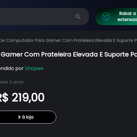
Baixar a
extensa
Search
De Computador Para Gamer Com Prateleira Elevada E Suporte P
amer Com Prateleira Elevada E Suporte Pa
endido por
Shopee
ase 2 anos
R$ 219,00
Ir à loja