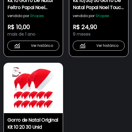
Kit 10 Gorro De Natal
Kit 10/30/50 Gorro De
Feltro Papai Noel
Natal Papai Noel Touca
Vermelho Tamanho
Tradicional Vermelho
vendido por
Shopee
vendido por
Shopee
Único
R$ 10,00
R$ 24,90
mais de 1 ano
9 meses
Ver histórico
Ver histórico
Gorro de Natal Original
Kit 10 20 30 Unid