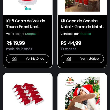
Kit 6 Gorro de Veludo
Kit Capa de Cadeira
Touca Papai Noel
Natal - Gorro de Natal
Decoração Enfeite
- Decoração Natalina
vendido por
Shopee
vendido por
Shopee
Natal 40 Cm
R$ 19,99
R$ 44,99
mais de 2 anos
10 meses
Ver histórico
Ver histórico