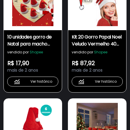
10 unidades gorro de
Kit 20 Gorro Papai Noel
Natal para macho
Veludo Vermelho 40
cachorros gatos
cm Touca Natal
vendido por
Shopee
vendido por
Shopee
fantasia de natal
R$ 17,90
R$ 87,92
mais de 2 anos
mais de 2 anos
Ver histórico
Ver histórico