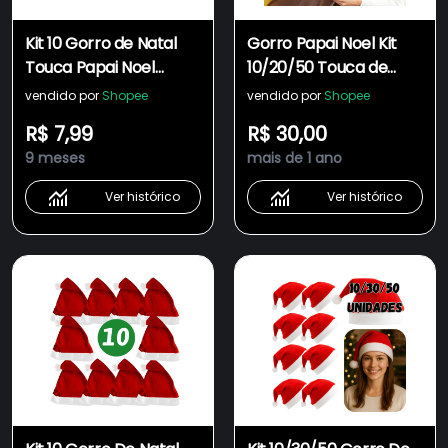
Kit 10 Gorro de Natal
Gorro Papai Noel Kit
Touca Papai Noel
10/20/50 Touca de
Tradicional Vermelho
Natal Vermelho
vendido por
Shopee
vendido por
Shopee
Tradicional Adulto
R$ 7,99
R$ 30,00
Comemoração Natal
9 meses
mais de 1 ano
Ver histórico
Ver histórico