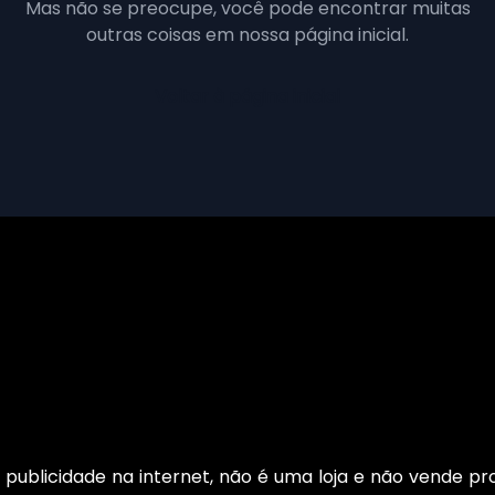
Mas não se preocupe, você pode encontrar muitas
outras coisas em nossa página inicial.
Voltar à página inicial
publicidade na internet, não é uma loja e não vende pro