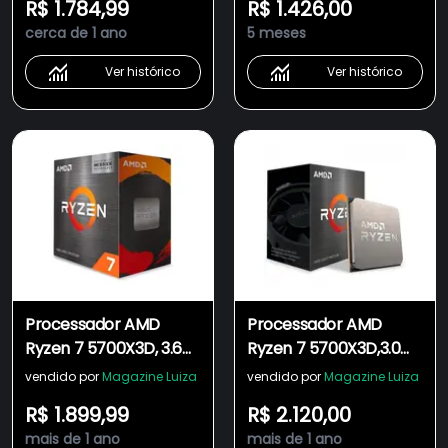
R$ 1.784,99
R$ 1.426,00
Núcleos, 16 Threads,
Núcleos, 16 Threads,
cerca de 1 ano
5 meses
AM5 - 100-
AM4, Sem Cooler -
100001590BOX
100-100001503WOF
Ver histórico
Ver histórico
Processador AMD
Processador AMD
Ryzen 7 5700X3D, 3.6
Ryzen 7 5700X3D,3.0
GHz, (4.1GHz Max
GHz,8 Núcleos,16
vendido por
Magazine Luiza
vendido por
Magazine Luiza
Turbo), Cachê 4MB, 8
Threads
R$ 1.899,99
R$ 2.120,00
Núcleos, 16 Threads,
mais de 1 ano
mais de 1 ano
AM4