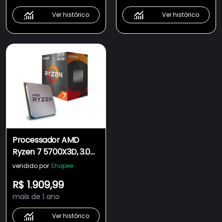
Ver histórico
Ver histórico
Processador AMD
Ryzen 7 5700X3D, 3.0
GHz, (4.1GHz Max
vendido por
Shopee
Turbo), Cache 4MB, 8
R$ 1.909,99
Núcleos, 16 Threads,
mais de 1 ano
AM4 - 100-
100001503WOF
Ver histórico