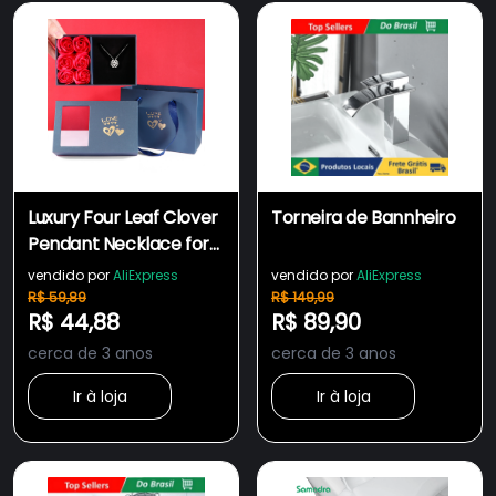
Luxury Four Leaf Clover
Torneira de Bannheiro
Pendant Necklace for
Women Crystal Heart
vendido por
AliExpress
vendido por
AliExpress
Magnetic N
R$ 59,89
R$ 149,99
R$ 44,88
R$ 89,90
cerca de 3 anos
cerca de 3 anos
Ir à loja
Ir à loja