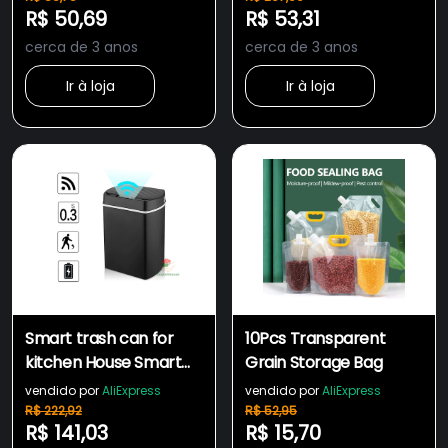
R$ 50,69
R$ 53,31
cerca de 3 anos
cerca de 3 anos
Ir à loja
Ir à loja
Smart trash can for
10Pcs Transparent
kitchen House Smart
Grain Storage Bag
home Dustbin
vendido por
AliExpress
vendido por
AliExpress
Wastebasket
R$ 222,92
R$ 52,95
R$ 141,03
R$ 15,70
Bathroom automatic