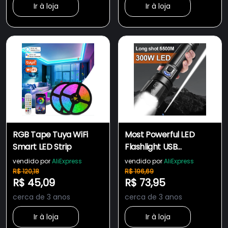
Ir à loja
Ir à loja
RGB Tape Tuya WiFi
Most Powerful LED
Smart LED Strip
Flashlight USB
Rechargeable Torch
vendido por
AliExpress
vendido por
AliExpress
Light High Power
R$ 120,18
R$ 196,69
R$ 45,09
R$ 73,95
Flashlight
cerca de 3 anos
cerca de 3 anos
Ir à loja
Ir à loja