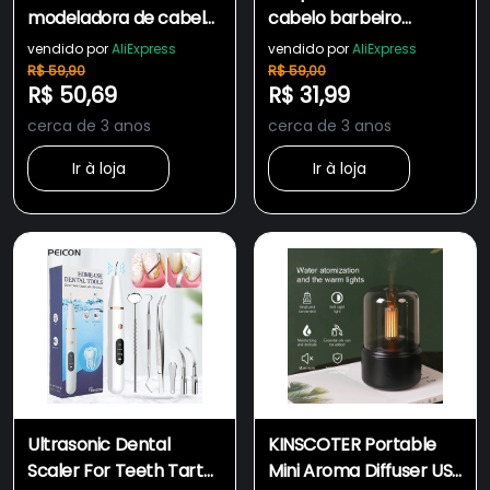
modeladora de cabelo
cabelo barbeiro
elétrica 3 em 1 bivolt
profissional dragão
vendido por
AliExpress
vendido por
AliExpress
elétrica bateria
R$ 59,90
R$ 59,00
R$ 50,69
R$ 31,99
recarregável
cerca de 3 anos
cerca de 3 anos
Ir à loja
Ir à loja
Ultrasonic Dental
KINSCOTER Portable
Scaler For Teeth Tartar
Mini Aroma Diffuser USB