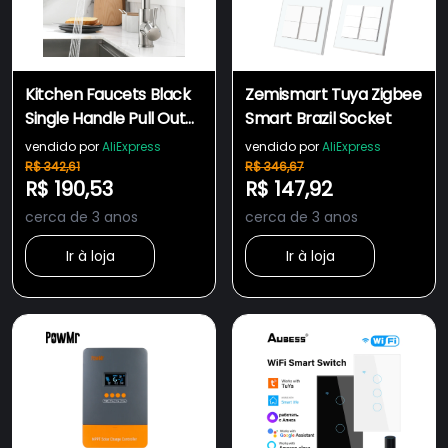
Kitchen Faucets Black
Zemismart Tuya Zigbee
Single Handle Pull Out
Smart Brazil Socket
Kitchen Tap Single Hole
vendido por
AliExpress
vendido por
AliExpress
Handle Swivel 360
R$ 342,61
R$ 346,67
R$ 190,53
R$ 147,92
Degree Water Mixer
Tap Mixer Tap 408906
cerca de 3 anos
cerca de 3 anos
Ir à loja
Ir à loja