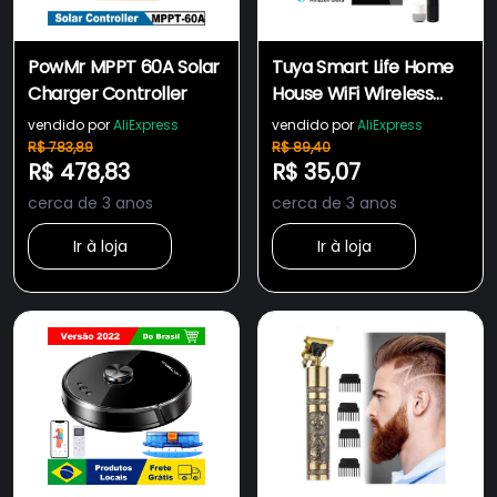
PowMr MPPT 60A Solar
Tuya Smart Life Home
Charger Controller
House WiFi Wireless
Remote Wall Switch US
vendido por
AliExpress
vendido por
AliExpress
Voice Control Touch
R$ 783,89
R$ 89,40
R$ 478,83
R$ 35,07
Sensor LED Light
Switches Alexa Google
cerca de 3 anos
cerca de 3 anos
Home
Ir à loja
Ir à loja