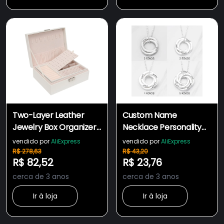
Two-Layer Leather
Custom Name
Jewelry Box Organizer
Necklace Personality
Earrings Rings Necklace
Stainless Steel Multi-
vendido por
AliExpress
vendido por
AliExpress
Storage Cas
round Lady Necklace
R$ 278,63
R$ 43,20
R$ 82,52
R$ 23,76
cerca de 3 anos
cerca de 3 anos
Ir à loja
Ir à loja