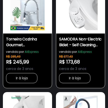
Torneira Cozinha
SAMODRA Non-Electric
Gourmet
Bidet - Self Cleaning
Monocomando Com
Dual Nozzle (Frontal
vendido por
AliExpress
vendido por
AliExpress
Spray Extensor
and Rear Wash)
R$ 285,49
R$ 377,43
R$ 245,99
R$ 173,68
cerca de 3 anos
cerca de 3 anos
Ir à loja
Ir à loja