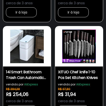
sensor trash can
cerca de 3 anos
cerca de 3 anos
garbage bin cleaning
Ir à loja
Ir à loja
tools
14l Smart Bathroom
XITUO Chef knife 1-10
Trash Can Automatic
Pcs Set Kitchen Knives
Bagging Electronic
vendido por
AliExpress
vendido por
AliExpress
Trash CanBin
R$ 384,38
R$ 97,80
R$ 254,06
R$ 31,94
cerca de 3 anos
cerca de 3 anos