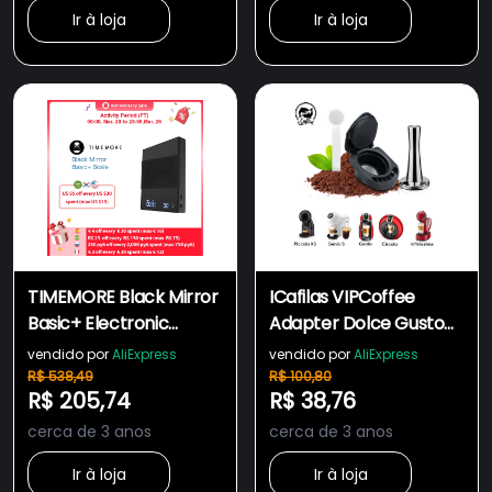
Ir à loja
Ir à loja
TIMEMORE Black Mirror
ICafilas VIPCoffee
Basic+ Electronic
Adapter Dolce Gusto
Coffee Scale Built-in
Reusable Capsule
vendido por
AliExpress
vendido por
AliExpress
Auto Timer Digital
Adapter with Genio S
R$ 538,49
R$ 100,80
R$ 205,74
R$ 38,76
Piccolo Coffee Machine
Accessories
cerca de 3 anos
cerca de 3 anos
Ir à loja
Ir à loja