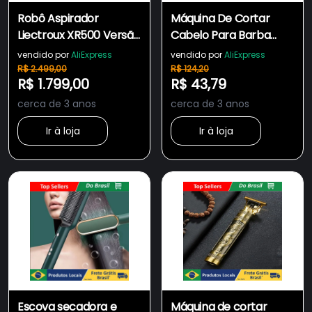
Robô Aspirador
Máquina De Cortar
Liectroux XR500 Versão
Cabelo Para Barba
2022 Automático
Masculina Designer
vendido por
AliExpress
vendido por
AliExpress
Inteligente Aspira e
Aleatório Elétrico
R$ 2.499,00
R$ 124,20
R$ 1.799,00
R$ 43,79
Passa Pano Voz em
Profissional
Português Navegação
cerca de 3 anos
cerca de 3 anos
a Laser Alexa
Ir à loja
Ir à loja
Escova secadora e
Máquina de cortar