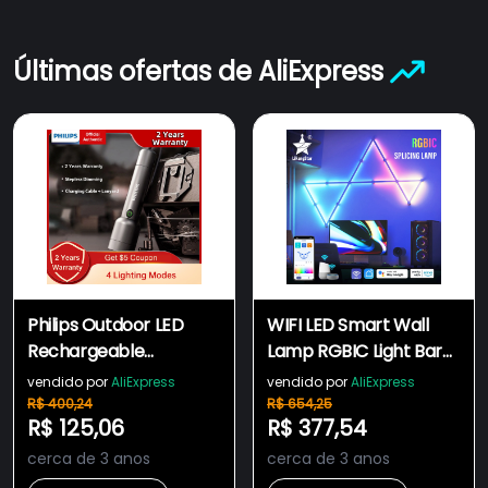
Últimas ofertas de AliExpress
Philips Outdoor LED
WIFI LED Smart Wall
Rechargeable
Lamp RGBIC Light Bar
Flashlight Portable
DIY Atmosphere Night
vendido por
AliExpress
vendido por
AliExpress
Powerful Bright
Light
R$ 400,24
R$ 654,25
R$ 125,06
R$ 377,54
Flashlights Camping
Lamp for Outdoor
cerca de 3 anos
cerca de 3 anos
Hiking Self Defense